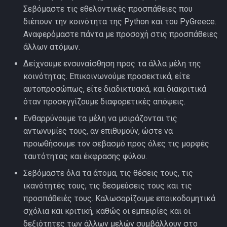
Σεβόμαστε τις εθελοντικές προσπάθειες που
ε
διέπουν την κοινότητα της Python και του PyGreece.
Aναφερόμαστε πάντα με προσοχή στις προσπάθειες
ι
άλλων ατόμων.
η
Δείχνουμε ενσυναίσθηση προς τα άλλα μέλη της
α
κοινότητας. Επικοινωνούμε προσεκτικά, είτε
αυτοπροσώπως, είτε διαδικτυακά, και διακριτικά
ν
όταν προσεγγίζουμε διαφορετικές απόψεις.
α
Ενθαρρύνουμε τα μέλη να μοιράζονται τις
ζ
αντωνυμίες τους, αν επιθυμούν, ώστε να
προωθήσουμε τον σεβασμό προς όλες τις μορφές
ή
ταυτότητας και έκφρασης φύλου.
τ
Σεβόμαστε όλα τα άτομα, τις θέσεις τους, τις
η
ικανότητές τους, τις δεσμεύσεις τους και τις
προσπάθειές τους. Καλωσορίζουμε εποικοδομητικά
σ
σχόλια και κριτική, καθώς οι εμπειρίες και οι
η
δεξιότητες των άλλων μελών συμβάλλουν στο