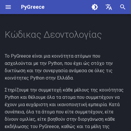
PyGreece
Π
English
λ
Ελληνικά
Κώδικας Δεοντολογίας
Η κοινότητα μας
η
κ
Οι αξίες μας
Το PyGreece είναι μια κοινότητα ατόμων που
τ
ασχολούνται με την Python, που έχει ώς στόχο την
Παραδείγματα ανάρμοστης
δικτύωση και την συνεργασία ανάμεσα σε όλες τις
ρ
συμπεριφοράς
κοινότητες Python στην Ελλάδα.
ο
Συνέπειες
Στηρίζουμε την συμμετοχή κάθε μέλους της κοινότητας
λ
Python και θέλουμε όλα τα ατομα που συμμετέχουν να
ο
Αναφορά Συμπεριφοράς
έχουν μια ευχάριστη και ικανοποιητική εμπειρία. Κατά
συνέπεια, όλα τα άτομα που είτε συμμετέχουν, είτε
γ
Σχετικοί Σύνδεσμοι
δίνουν ομιλίες, είτε βοηθούν στην διοργάνωση κάθε
ή
εκδήλωσης του PyGreece, καθώς και τα μέλη της