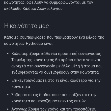
Άδεια Χρήσης
κοινότητας, οφείλουν να συμμορφώνονται με τον
σ
ακόλουθο Κώδικα Δεοντολογίας.
τ
ε
Η κοινότητα μας
γ
Κάποιες συμπεριφορές που περιγράφουν ένα μέλος της
ι
κοινότητας PyGreece είναι:
α
Καλωσορίζουμε κάθε νέα προοπτική συνεργασίας.
ν
Τα μέλη της κοινότητας θα πρέπει πάντα να είναι
ανοιχτά στη συνεργασία με άλλα μέλη ή άτομα που
α
ενδιαφέρονται να συνεισφέρουν στην κοινότητα.
α
Επικεντρωνόμαστε στο τι είναι καλύτερο για την
ρ
κοινότητα.
χ
Σεβόμαστε τις διαδικασίες που ορίζονται στην
κοινότητα και εργαζόμαστε εντός αυτών.
ί
Αναγνωρίζουμε τον χρόνο και την προσπάθεια.
σ