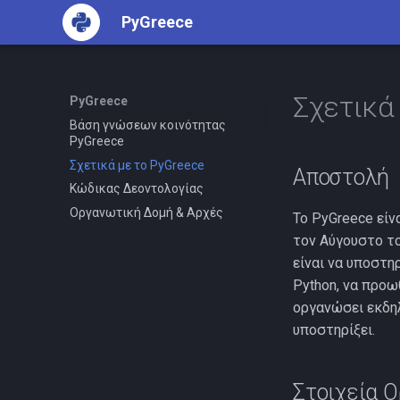
PyGreece
Σχετικά
PyGreece
Βάση γνώσεων κοινότητας
PyGreece
Σχετικά με το PyGreece
Αποστολή
Κώδικας Δεοντολογίας
Οργανωτική Δομή & Αρχές
Το PyGreece είν
τον Αύγουστο το
είναι να υποστη
Python, να προω
οργανώσει εκδη
υποστηρίξει.
Στοιχεία 