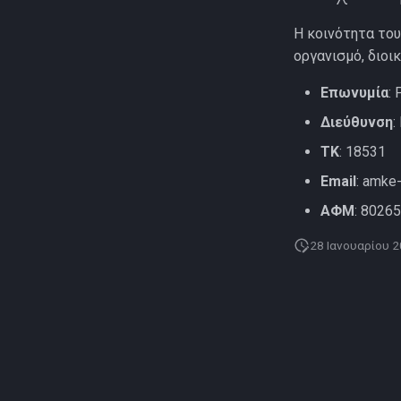
Η κοινότητα το
οργανισμό, διοι
Επωνυμία
:
Διεύθυνση
:
ΤΚ
: 18531
Email
:
amke-
ΑΦΜ
: 8026
28 Ιανουαρίου 