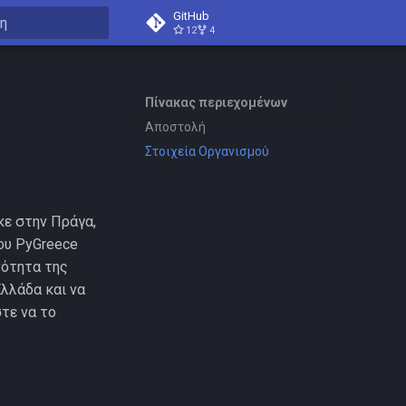
GitHub
12
4
ήστε για να αρχίσει η αναζήτηση
Πίνακας περιεχομένων
Αποστολή
Στοιχεία Οργανισμού
κε στην Πράγα,
ου PyGreece
νότητα της
λλάδα και να
τε να το