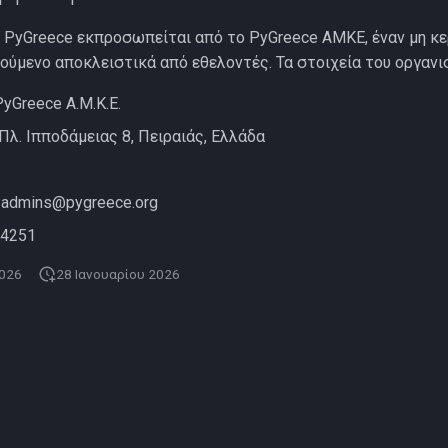
υ PyGreece εκπροσωπείται από το PyGreece AMKE, έναν μη κ
κούμενο αποκλειστικά από εθελοντές. Τα στοιχεία του οργανισ
 PyGreece A.M.K.E.
 Πλ. Ιπποδάμειας 8, Πειραιάς, Ελλάδα
admins@pygreece.org
54251
2026
28 Ιανουαρίου 2026